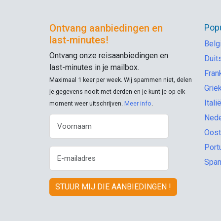
Ontvang aanbiedingen en
Popu
last-minutes
!
Belg
Ontvang onze reisaanbiedingen en
Duit
last-minutes
in je mailbox.
Frank
Maximaal 1 keer per week. Wij spammen niet, delen
Grie
je gegevens nooit met derden en je kunt je op elk
Itali
moment weer uitschrijven.
Meer info
.
Nede
Oost
Port
Span