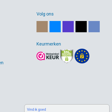
Volg ons
Keurmerken
en
Vind ik goed