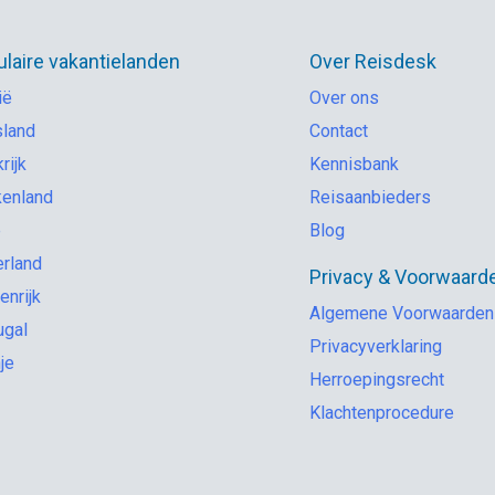
laire vakantielanden
Over Reisdesk
ië
Over ons
sland
Contact
rijk
Kennisbank
kenland
Reisaanbieders
ë
Blog
rland
Privacy & Voorwaard
enrijk
Algemene Voorwaarden
ugal
Privacyverklaring
je
Herroepingsrecht
Klachtenprocedure