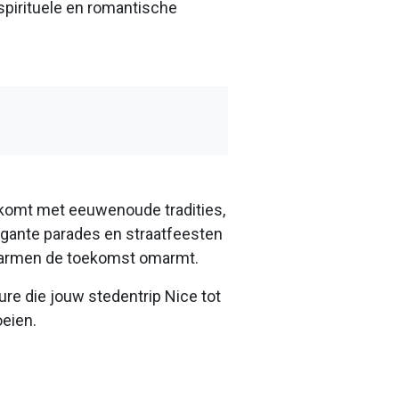
spirituele en romantische
g komt met eeuwenoude tradities,
agante parades en straatfeesten
pen armen de toekomst omarmt.
lure die jouw stedentrip Nice tot
oeien.