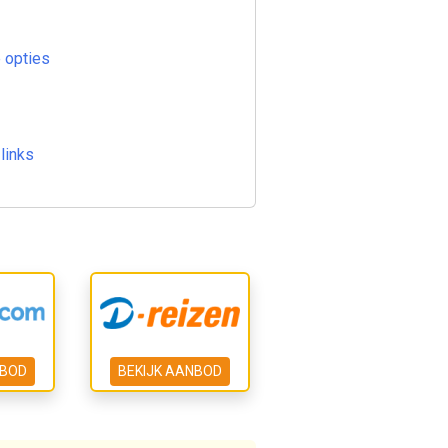
 opties
links
NBOD
BEKIJK AANBOD