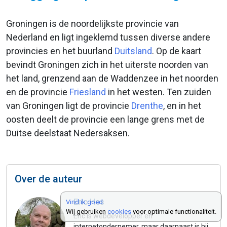
Groningen is de noordelijkste provincie van
Nederland en ligt ingeklemd tussen diverse andere
provincies en het buurland
Duitsland
. Op de kaart
bevindt Groningen zich in het uiterste noorden van
het land, grenzend aan de Waddenzee in het noorden
en de provincie
Friesland
in het westen. Ten zuiden
van Groningen ligt de provincie
Drenthe
, en in het
oosten deelt de provincie een lange grens met de
Duitse deelstaat Nedersaksen.
Over de auteur
Eric Hes
Vind ik goed
Wij gebruiken
cookies
voor optimale functionaliteit.
Eric is webdevelopper en
internetondernemer, maar daarnaast is hij