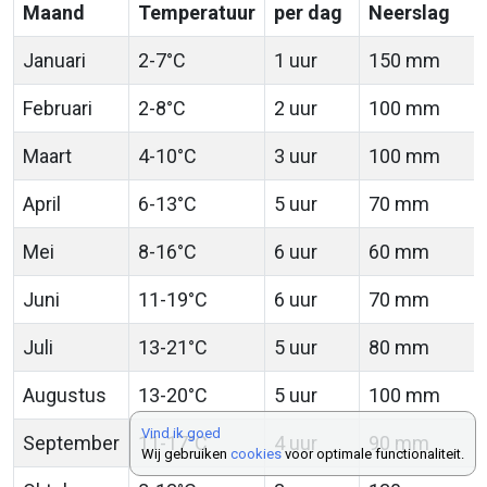
Maand
Temperatuur
per dag
Neerslag
Januari
2-7°C
1 uur
150 mm
Februari
2-8°C
2 uur
100 mm
Maart
4-10°C
3 uur
100 mm
April
6-13°C
5 uur
70 mm
Mei
8-16°C
6 uur
60 mm
Juni
11-19°C
6 uur
70 mm
Juli
13-21°C
5 uur
80 mm
Augustus
13-20°C
5 uur
100 mm
Vind ik goed
September
11-17°C
4 uur
90 mm
Wij gebruiken
cookies
voor optimale functionaliteit.