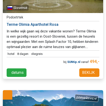
Slovenië
Podcetrtek
Terme Olimia Aparthotel Rosa
In welke wijk gaan wij deze vakantie wonen? Terme Olimia
is een gezellig resort in Oost-Slovenië, tussen de heuvels
en wijngaarden. Met een Splash Factor 10, hebben kinderen
optimaal plezier aan de ruime keuzes van glijbanen.
Winkeltjes, supermarkt (op 500 meter) restaurant, twee
hotel
8 dagen
vliegreis
verschillende wellnessen en vele zwembaden. Kortom, voor
494,-
bij
SUNtip.nl
vanaf
ieder wat wils! Op 5 minuten rijden ligt het Aqualuna.
Waterpret alom! King Cobra, Multi Lane, Tube, Sidewinder,
datums
BEKIJK
noem het maar, het is er!
zonvakantie