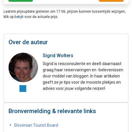
vertoeven is. De laatste dagen van de reis breng je door aan
de kust en kun je genieten van zon, zee en strand. De
Laatste prijsupdate gisteren om 17:06, prijzen kunnen tussentijds wijzigen,
perfecte afsluiting van een prachtige reis.
klik op
bekijk
voor de actuele prijs.
Over de auteur
Sigrid Wolters
Sigrid is reisconsulente en deelt daarnaast
graag haar reiservaringen en -belevenissen
door middel van bloggen. In haar artikelen
geeft ze je tips voor de mooiste plekjes en
advies voor jouw volgende reizen!
Bronvermelding & relevante links
Slovenian Tourist Board