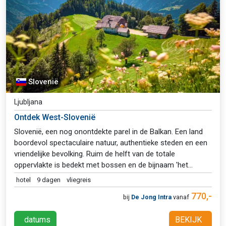
Slovenië
Ljubljana
Ontdek West-Slovenië
Slovenië, een nog onontdekte parel in de Balkan. Een land
boordevol spectaculaire natuur, authentieke steden en een
vriendelijke bevolking. Ruim de helft van de totale
oppervlakte is bedekt met bossen en de bijnaam 'het
groene hart van Europa' is dan ook zeer toepasselijk. De
hotel
9 dagen
vliegreis
rondreis begint hoog in de bergen, in de Julische Alpen, een
770,-
bij
De Jong Intra
vanaf
paradijs voor wandelaars en outdoorliefhebbers. Langs het
beroemde meer van Bled zak je af naar de hoofdstad
datums
BEKIJK
Ljubljana, een gezellige studentenstad waar het heerlijk