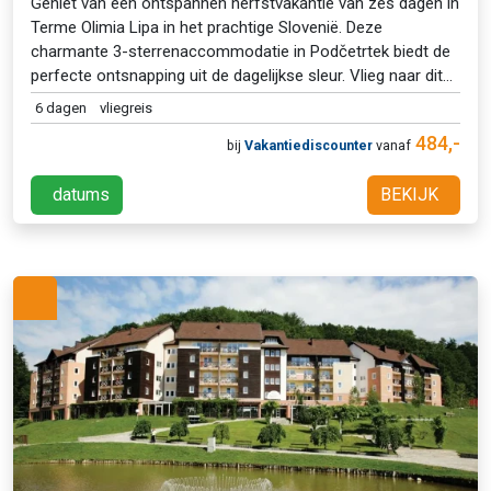
Geniet van een ontspannen herfstvakantie van zes dagen in
Terme Olimia Lipa in het prachtige Slovenië. Deze
charmante 3-sterrenaccommodatie in Podčetrtek biedt de
perfecte ontsnapping uit de dagelijkse sleur. Vlieg naar dit
mooie land en duik in de rustgevende thermale baden. Een
6 dagen
vliegreis
verfrissende ervaring voor lichaam en geest!
484,-
bij
Vakantiediscounter
vanaf
datums
BEKIJK