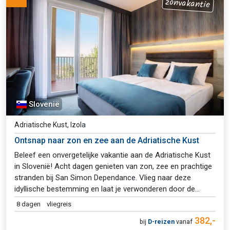
zonvakantie
Slovenië
Adriatische Kust, Izola
Ontsnap naar zon en zee aan de Adriatische Kust
Beleef een onvergetelijke vakantie aan de Adriatische Kust
in Slovenië! Acht dagen genieten van zon, zee en prachtige
stranden bij San Simon Dependance. Vlieg naar deze
idyllische bestemming en laat je verwonderen door de
schitterende natuur en gastvrijheid. Ontsnap aan de
8 dagen
vliegreis
dagelijkse sleur en kom volledig tot rust.
382,-
bij
D-reizen
vanaf