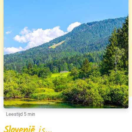
Leestijd 5 min
Slovenië
is...