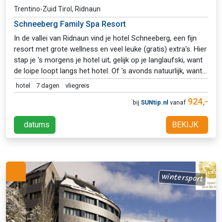
Trentino-Zuid Tirol, Ridnaun
Schneeberg Family Spa Resort
In de vallei van Ridnaun vind je hotel Schneeberg, een fijn
resort met grote wellness en veel leuke (gratis) extra's. Hier
stap je 's morgens je hotel uit, gelijk op je langlaufski, want
de loipe loopt langs het hotel. Of 's avonds natuurlijk, want
zo'n 3,5 km van de 25 km loipe is verlicht. Vind je dit niet
hotel
7 dagen
vliegreis
genoeg of wil je graag een andere omgeving ontdekken,
924,-
bij
SUNtip.nl
vanaf
dan vind je nog meer langlaufgebieden in directe omgeving.
Wil je het graag leren, dan kun je op maandag deelnemen
datums
BEKIJK
aan de beginnerscursus die het hotel organiseert. In deze
omgeving is telkens weer iets nieuws te ontdekken:
sneeuwschoenwandelen, skiën, rodelen en vele andere
vakantie-activiteiten zijn te doen rondom hotel Schneeberg.
Ook je kids beleven hier een fantastische vakantie. Naast
wintersport
een aquapark, een leuk familieprogramma met
kinderopvang, vind je maar liefst 7 verschillende rodelbanen
in het Ridnaundal. Hier roetsjen ze met hun slee elke dag
een andere route naar beneden. Of je nu komt voor een