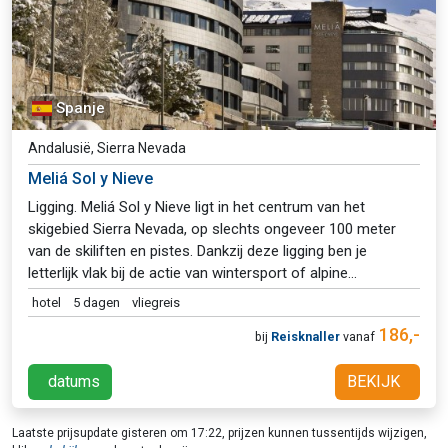
actieve skivakantie of
Spanje
Andalusië, Sierra Nevada
Meliá Sol y Nieve
Ligging. Meliá Sol y Nieve ligt in het centrum van het
skigebied Sierra Nevada, op slechts ongeveer 100 meter
van de skiliften en pistes. Dankzij deze ligging ben je
letterlijk vlak bij de actie van wintersport of alpine
activiteiten en kun je makkelijk te voet naar de gondel of
hotel
5 dagen
vliegreis
ski-school. Het resort ligt in de Spaanse provincie Granada,
186,-
bij
Reisknaller
vanaf
ongeveer 40 minuten rijden van de stad Granada en de
luchthaven Federico García Lorca. Daarmee combineert dit
datums
BEKIJK
hotel een praktische ligging voor sportieve activiteiten met
bereikbaarheid van steden en vervoer. Hotelfaciliteiten. Het
hotel heeft uitgebreide faciliteiten voor ontspanning en
Laatste prijsupdate gisteren om 17:22, prijzen kunnen tussentijds wijzigen,