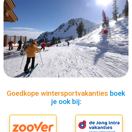
Goedkope wintersportvakanties
boek
je ook bij: