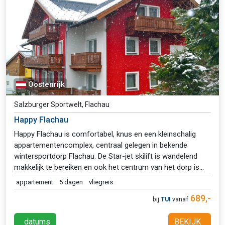
Oostenrijk
Salzburger Sportwelt, Flachau
Happy Flachau
Happy Flachau is comfortabel, knus en een kleinschalig
appartementencomplex, centraal gelegen in bekende
wintersportdorp Flachau. De Star-jet skilift is wandelend
makkelijk te bereiken en ook het centrum van het dorp is
vanaf je appartement dichtbij. Flachau heeft meerdere
appartement
5 dagen
vliegreis
goede restaurants, maar ook de supermarkt is dichtbij. Een
689,-
bij
TUI
vanaf
leuke afwisseling is een ritje met de rodelbahn de Lucky
Flitzer, plezier voor jong en oud.
datums
BEKIJK